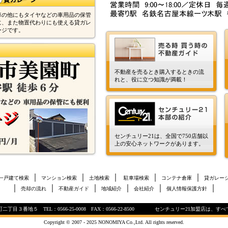
車の他にもタイヤなどの車用品の保管
に、また物置代わりにも使える貸ガレ
ージです。
不動産を売るとき購入するときの流
れと、役に立つ知識が満載！
センチュリー21は、全国で750店舗以
上の安心ネットワークがあります。
｜
｜
｜
｜
｜
一戸建て検索
マンション検索
土地検索
駐車場検索
コンテナ倉庫
貸ガレー
｜
｜
｜
｜
｜
｜
売却の流れ
不動産ガイド
地域紹介
会社紹介
個人情報保護方針
丁目３番地５ TEL：0566-25-0008 FAX：0566-22-8500 センチュリー21加盟店は、
Copyright © 2007 - 2025 NONOMIYA Co.,Ltd. All rights reserved.