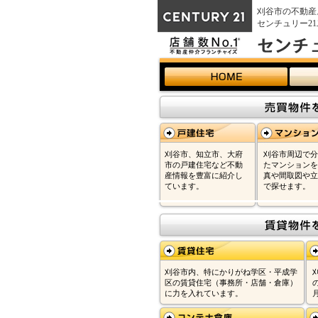
刈谷市の不動産
センチュリー2
刈谷市、知立市、大府
刈谷市周辺で分
市の戸建住宅など不動
たマンションを
産情報を豊富に紹介し
真や間取図や立
ています。
で探せます。
刈谷市内、特にかりがね学区・平成学
区の賃貸住宅（事務所・店舗・倉庫）
に力を入れています。