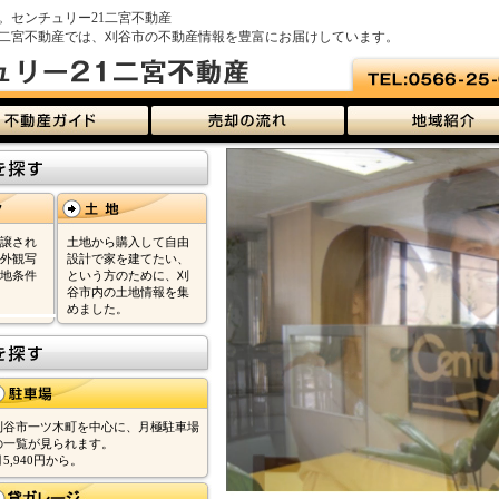
。センチュリー21二宮不動産
1二宮不動産では、刈谷市の不動産情報を豊富にお届けしています。
譲され
土地から購入して自由
外観写
設計で家を建てたい、
地条件
という方のために、刈
谷市内の土地情報を集
めました。
刈谷市一ツ木町を中心に、月極駐車場
の一覧が見られます。
月5,940円から。